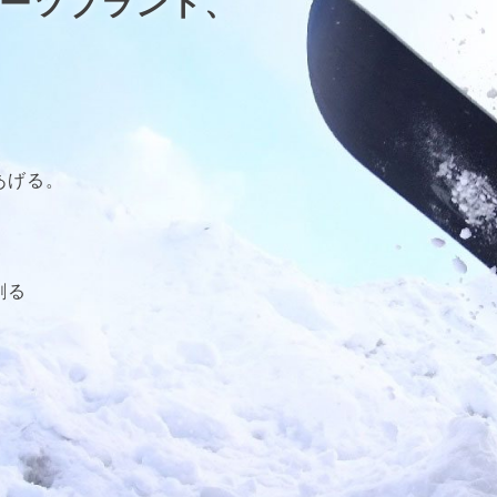
ーツブランド、
。
。
あげる。
創る