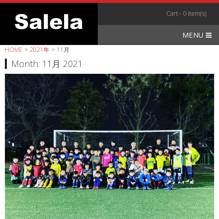
Skip
Cart - 0 item(s)
to
content
MENU
HOME
>
2021年
>
11月
Month:
11月 2021