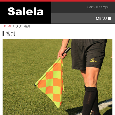
Skip
Cart - 0 item(s)
to
content
MENU
HOME
>
タグ : 審判
審判