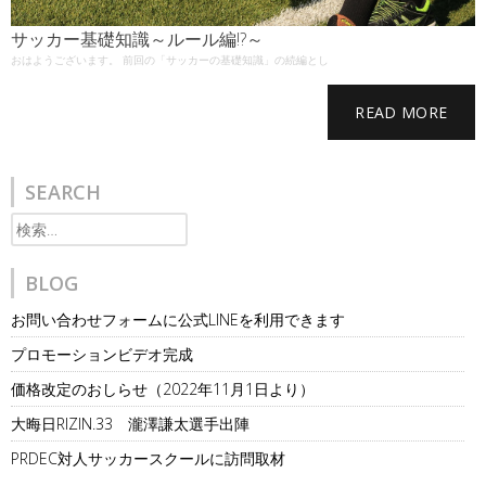
サッカー基礎知識～ルール編!?～
おはようございます。 前回の「サッカーの基礎知識」の続編とし
READ MORE
SEARCH
検
索:
BLOG
お問い合わせフォームに公式LINEを利用できます
プロモーションビデオ完成
価格改定のおしらせ（2022年11月1日より）
大晦日RIZIN.33 瀧澤謙太選手出陣
PRDEC対人サッカースクールに訪問取材