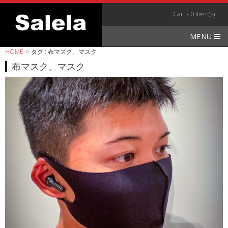
Skip
Cart - 0 item(s)
to
content
MENU
HOME
>
タグ : 布マスク、マスク
布マスク、マスク