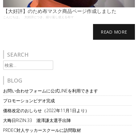
【大好評】のため布マスク商品ページ作成しました
こんにちは。 大好評につき、繰り返し使える布マ
READ MORE
SEARCH
検
索:
BLOG
お問い合わせフォームに公式LINEを利用できます
プロモーションビデオ完成
価格改定のおしらせ（2022年11月1日より）
大晦日RIZIN.33 瀧澤謙太選手出陣
PRDEC対人サッカースクールに訪問取材