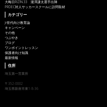
大晦日RIZIN.33 瀧澤謙太選手出陣
PRDEC対人サッカースクールに訪問取材
カテゴリー
Jr世代向け教育論
キャンペーン
その他
つぶやき
ブログ
ワンポイントレッスン
保護者向け知識
最新情報
住所
埼玉第一営業所
〒352-0002
埼玉県新座市東1-8-36