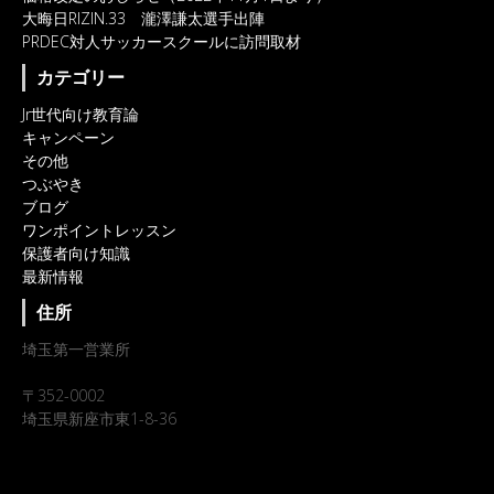
大晦日RIZIN.33 瀧澤謙太選手出陣
PRDEC対人サッカースクールに訪問取材
カテゴリー
Jr世代向け教育論
キャンペーン
その他
つぶやき
ブログ
ワンポイントレッスン
保護者向け知識
最新情報
住所
埼玉第一営業所
〒352-0002
埼玉県新座市東1-8-36