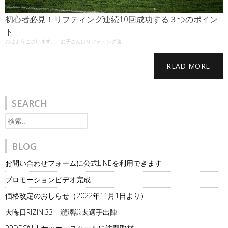
初心者必見！リフティング連続10回成功する３つのポイン
ト
おはようございます。 お子さんはリフティング連
READ MORE
SEARCH
検
索:
BLOG
お問い合わせフォームに公式LINEを利用できます
プロモーションビデオ完成
価格改定のおしらせ（2022年11月1日より）
大晦日RIZIN.33 瀧澤謙太選手出陣