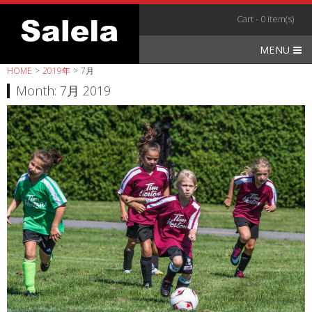
Skip
Cart - 0 item(s)
to
content
MENU
HOME
>
2019年
>
7月
Month:
7月 2019