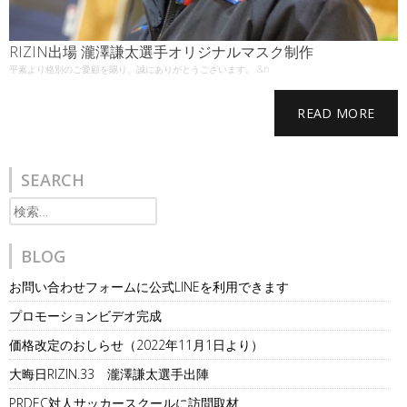
RIZIN出場 瀧澤謙太選手オリジナルマスク制作
平素より格別のご愛顧を賜り、誠にありがとうございます。 &n
READ MORE
SEARCH
検
索:
BLOG
お問い合わせフォームに公式LINEを利用できます
プロモーションビデオ完成
価格改定のおしらせ（2022年11月1日より）
大晦日RIZIN.33 瀧澤謙太選手出陣
PRDEC対人サッカースクールに訪問取材