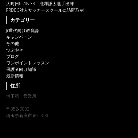
大晦日RIZIN.33 瀧澤謙太選手出陣
PRDEC対人サッカースクールに訪問取材
カテゴリー
Jr世代向け教育論
キャンペーン
その他
つぶやき
ブログ
ワンポイントレッスン
保護者向け知識
最新情報
住所
埼玉第一営業所
〒352-0002
埼玉県新座市東1-8-36