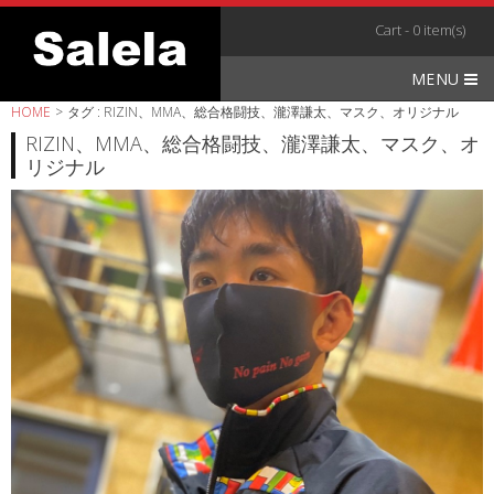
Skip
Cart - 0 item(s)
to
content
MENU
HOME
>
タグ : RIZIN、MMA、総合格闘技、瀧澤謙太、マスク、オリジナル
RIZIN、MMA、総合格闘技、瀧澤謙太、マスク、オ
リジナル