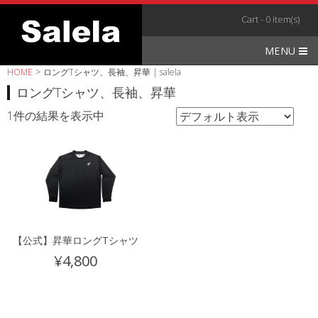
Skip
Cart - 0 item(s)
to
content
MENU
HOME
>
ロングTシャツ、長袖、昇華 | salela
ロングTシャツ、長袖、昇華
1件の結果を表示中
【公式】昇華ロングTシャツ
¥
4,800