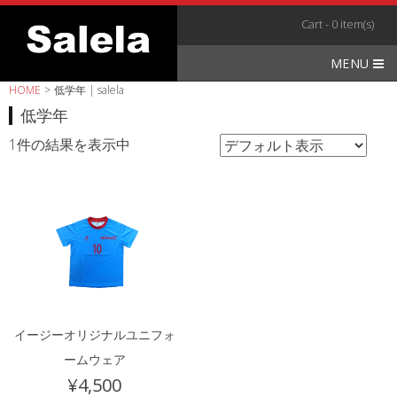
Skip
Cart - 0 item(s)
to
content
MENU
HOME
>
低学年 | salela
低学年
1件の結果を表示中
イージーオリジナルユニフォ
ームウェア
¥
4,500