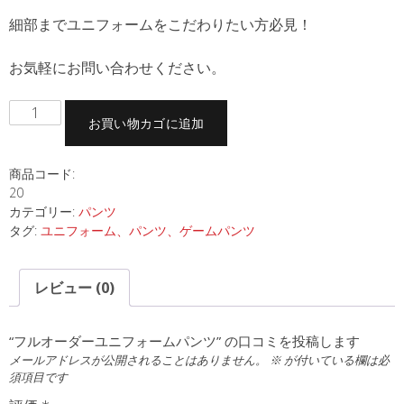
細部までユニフォームをこだわりたい方必見！
お気軽にお問い合わせください。
フ
お買い物カゴに追加
ル
オ
ー
商品コード:
20
ダ
カテゴリー:
パンツ
ー
タグ:
ユニフォーム、パンツ、ゲームパンツ
ユ
ニ
フ
レビュー (0)
ォ
ー
“フルオーダーユニフォームパンツ” の口コミを投稿します
ム
メールアドレスが公開されることはありません。
※
が付いている欄は必
パ
須項目です
ン