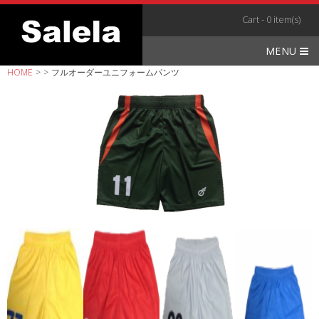
Skip
Cart - 0 item(s)
to
content
MENU
HOME
>
>
フルオーダーユニフォームパンツ