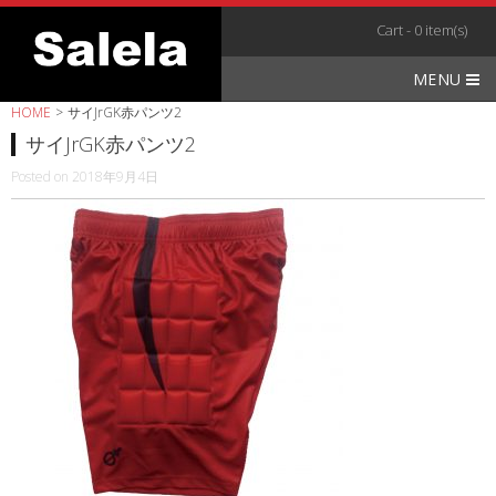
Skip
Cart - 0 item(s)
to
content
MENU
HOME
>
サイJrGK赤パンツ2
サイJrGK赤パンツ2
Posted on
2018年9月4日