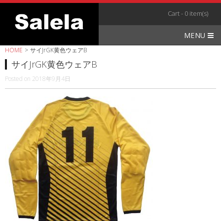
Skip
Cart - 0 item(s)
to
content
MENU
HOME
>
サイJrGK黄色ウェアB
サイJrGK黄色ウェアB
Posted on
2018年9月4日