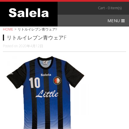
Skip
Cart - 0 item(s)
to
content
MENU
HOME
>
リトルイレブン青ウェアF
リトルイレブン青ウェアF
Posted on
2020年4月12日