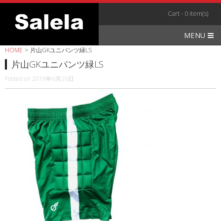
Skip
Cart - 0 item(s)
to
content
MENU
HOME
>
片山GKユニパンツ緑LS
片山GKユニパンツ緑LS
Posted on
2019年6月26日