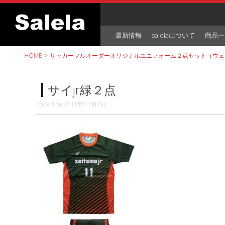
Skip
to
content
最新情報
salelaについて
商品一
HOME
>
サッカーフルオーダーオリジナルユニフォーム２点セット（ウェ
サイjr緑２点
Posted on
2019年11月7日