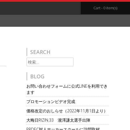
Cart - 0 item(s)
SEARCH
検
索:
BLOG
お問い合わせフォームに公式LINEを利用でき
ます
プロモーションビデオ完成
価格改定のおしらせ（2022年11月1日より）
大晦日RIZIN.33 瀧澤謙太選手出陣
PRDEC対人サッカースクールに訪問取材