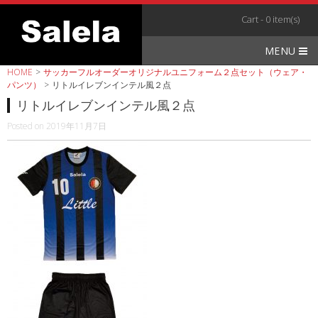
Skip
Cart - 0 item(s)
to
content
MENU
HOME
>
サッカーフルオーダーオリジナルユニフォーム２点セット（ウェア・
パンツ）
>
リトルイレブンインテル風２点
リトルイレブンインテル風２点
Posted on
2019年11月7日