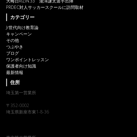
大晦日RIZIN.33 瀧澤謙太選手出陣
PRDEC対人サッカースクールに訪問取材
カテゴリー
Jr世代向け教育論
キャンペーン
その他
つぶやき
ブログ
ワンポイントレッスン
保護者向け知識
最新情報
住所
埼玉第一営業所
〒352-0002
埼玉県新座市東1-8-36