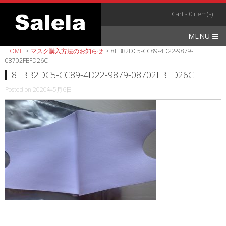
Skip
Cart - 0 item(s)
to
content
MENU
HOME
>
マスク購入方法のお知らせ
>
8EBB2DC5-CC89-4D22-9879-
08702FBFD26C
8EBB2DC5-CC89-4D22-9879-08702FBFD26C
Posted on
2020年5月6日