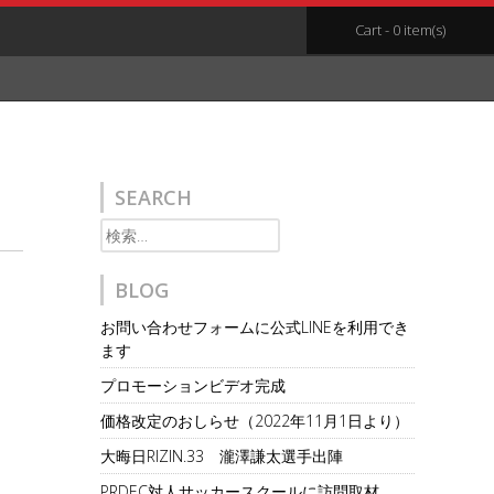
Cart - 0 item(s)
SEARCH
検
索:
BLOG
お問い合わせフォームに公式LINEを利用でき
ます
プロモーションビデオ完成
価格改定のおしらせ（2022年11月1日より）
大晦日RIZIN.33 瀧澤謙太選手出陣
PRDEC対人サッカースクールに訪問取材