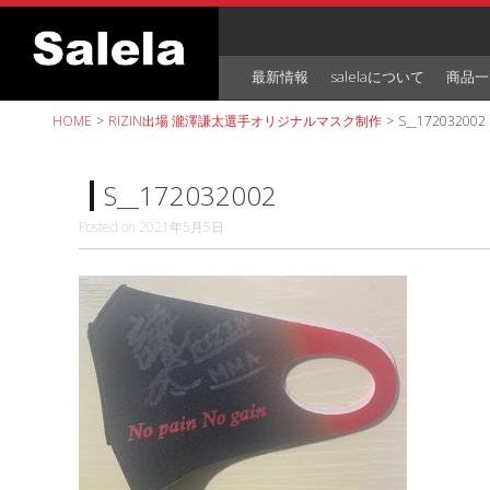
Skip
to
content
最新情報
salelaについて
商品一
HOME
>
RIZIN出場 瀧澤謙太選手オリジナルマスク制作
>
S__172032002
S__172032002
Posted on
2021年5月5日