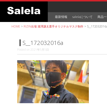
Skip
to
content
最新情報
salelaについて
商品一
HOME
>
RIZIN出場 瀧澤謙太選手オリジナルマスク制作
>
S__172032016
S__172032016a
Posted on
2021年5月5日