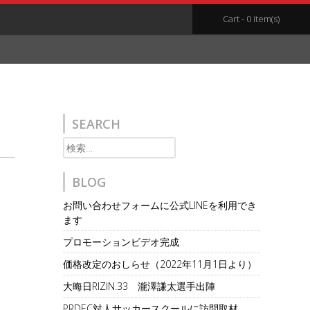
Cart - 0 item(s)
SEARCH
検
索:
BLOG
お問い合わせフォームに公式LINEを利用でき
ます
プロモーションビデオ完成
価格改定のおしらせ（2022年11月1日より）
大晦日RIZIN.33 瀧澤謙太選手出陣
PRDEC対人サッカースクールに訪問取材