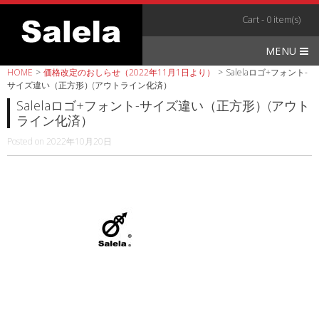
Skip
Cart - 0 item(s)
to
content
MENU
HOME
>
価格改定のおしらせ（2022年11月1日より）
>
Salelaロゴ+フォント-
サイズ違い（正方形）(アウトライン化済）
Salelaロゴ+フォント-サイズ違い（正方形）(アウト
ライン化済）
Posted on
2022年10月20日