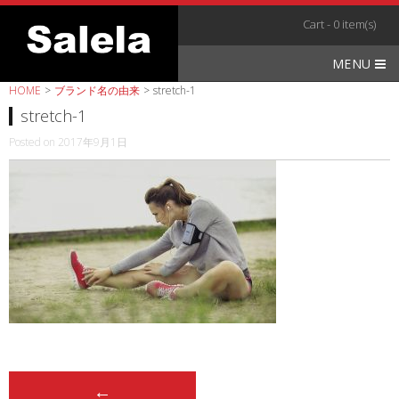
Skip
Cart - 0 item(s)
to
content
MENU
HOME
>
ブランド名の由来
>
stretch-1
stretch-1
Posted on
2017年9月1日
Post
←