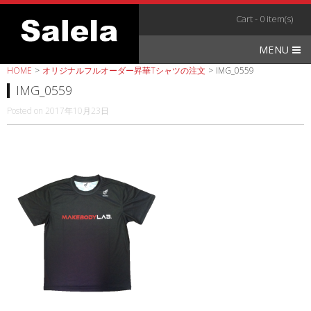
Skip
Cart - 0 item(s)
to
content
MENU
HOME
>
オリジナルフルオーダー昇華Tシャツの注文
>
IMG_0559
IMG_0559
Posted on
2017年10月23日