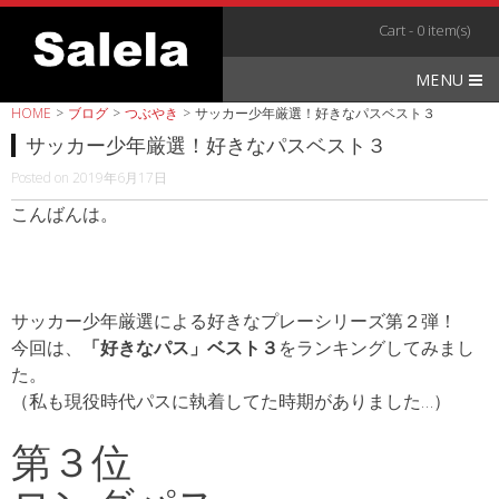
Skip
Cart - 0 item(s)
to
content
MENU
HOME
>
ブログ
>
つぶやき
>
サッカー少年厳選！好きなパスベスト３
サッカー少年厳選！好きなパスベスト３
Posted on
2019年6月17日
こんばんは。
サッカー少年厳選による好きなプレーシリーズ第２弾！
今回は、
「好きなパス」ベスト３
をランキングしてみまし
た。
（私も現役時代パスに執着してた時期がありました…）
第３位