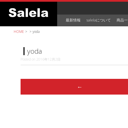
Skip
to
content
最新情報
salelaについて
商品一
HOME
>
>
yoda
yoda
Posted on
2016年12月2日
Post
←
navigation