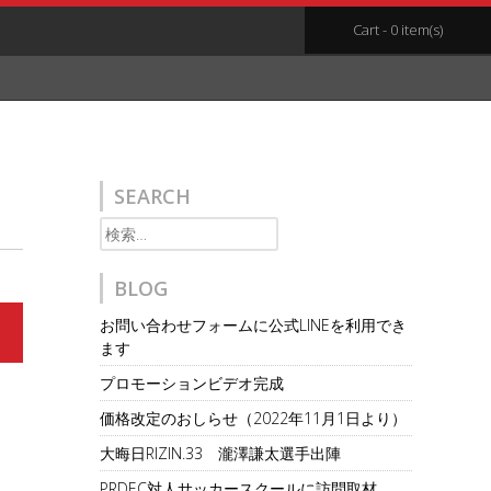
Cart - 0 item(s)
SEARCH
検
索:
BLOG
お問い合わせフォームに公式LINEを利用でき
ます
プロモーションビデオ完成
価格改定のおしらせ（2022年11月1日より）
大晦日RIZIN.33 瀧澤謙太選手出陣
PRDEC対人サッカースクールに訪問取材