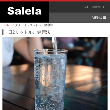
Skip
Cart - 0 item(s)
to
content
MENU
HOME
>
タグ : 1日2リットル、健康法
1日2リットル、健康法