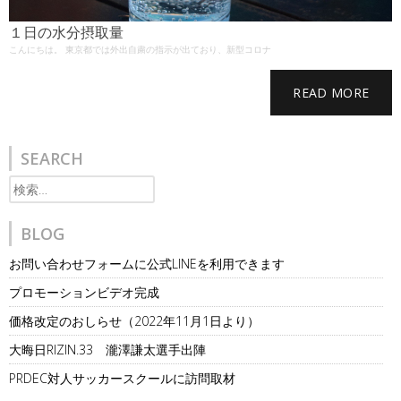
１日の水分摂取量
こんにちは。 東京都では外出自粛の指示が出ており、新型コロナ
READ MORE
SEARCH
検
索:
BLOG
お問い合わせフォームに公式LINEを利用できます
プロモーションビデオ完成
価格改定のおしらせ（2022年11月1日より）
大晦日RIZIN.33 瀧澤謙太選手出陣
PRDEC対人サッカースクールに訪問取材