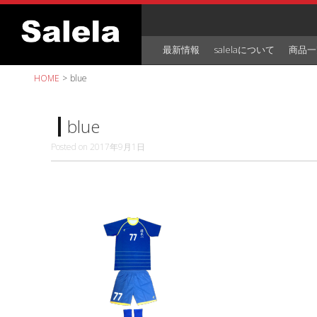
Skip
to
content
最新情報
salelaについて
商品一
HOME
>
blue
blue
Posted on
2017年9月1日