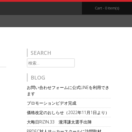
Cart - 0 item(s)
SEARCH
検
索:
BLOG
お問い合わせフォームに公式LINEを利用でき
ます
プロモーションビデオ完成
価格改定のおしらせ（2022年11月1日より）
大晦日RIZIN.33 瀧澤謙太選手出陣
PRDEC対人サッカースクールに訪問取材