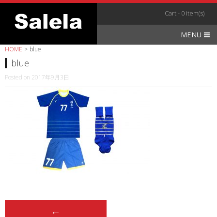
Skip
Cart - 0 item(s)
to
content
MENU
HOME
>
blue
blue
Posted on
2017年9月3日
Post
←