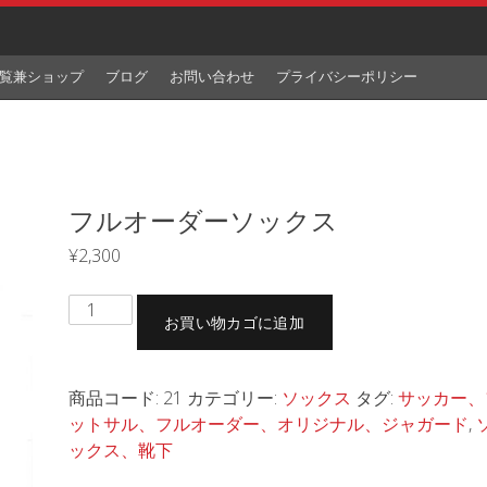
覧兼ショップ
ブログ
お問い合わせ
プライバシーポリシー
フルオーダーソックス
¥
2,300
フ
お買い物カゴに追加
ル
オ
ー
商品コード:
21
カテゴリー:
ソックス
タグ:
サッカー、
ダ
ットサル、フルオーダー、オリジナル、ジャガード
,
ー
ックス、靴下
ソ