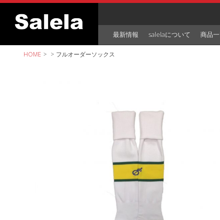
Skip
to
content
最新情報
salelaについて
商品一
HOME
>
>
フルオーダーソックス