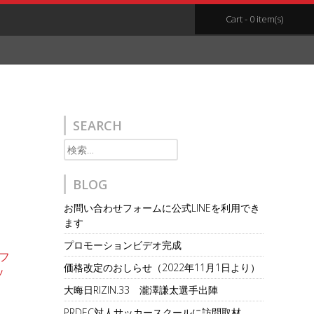
Cart - 0 item(s)
SEARCH
検
索:
BLOG
お問い合わせフォームに公式LINEを利用でき
ます
プロモーションビデオ完成
フ
価格改定のおしらせ（2022年11月1日より）
ソ
大晦日RIZIN.33 瀧澤謙太選手出陣
PRDEC対人サッカースクールに訪問取材