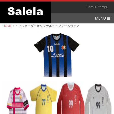
Skip
Cart - 0 item(s)
to
content
MENU
HOME
>
>
フルオーダーオリジナルユニフォームウェア