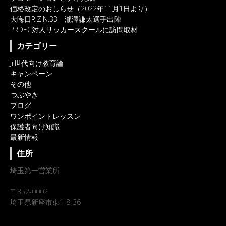
価格改定のおしらせ（2022年11月1日より）
大晦日RIZIN.33 瀧澤謙太選手出陣
PRDEC対人サッカースクールに訪問取材
カテゴリー
Jr世代向け教育論
キャンペーン
その他
つぶやき
ブログ
ワンポイントレッスン
保護者向け知識
最新情報
住所
埼玉第一営業所
〒352-0002
埼玉県新座市東1-8-36