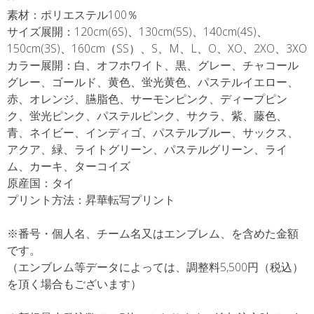
フ
素材：ポリエステル100％
ォ
サイズ展開：120cm(6S)、130cm(5S)、140cm(4S)、
ー
150cm(3S)、160cm（SS）、S、M、L、O、XO、2XO、3XO
ム
カラー展開：白、オフホワイト、黒、グレー、チャコール
ウ
グレー、ゴールド、黄色、蛍光黄色、パステルイエロー、
ェ
赤、オレンジ、臙脂色、サーモンピンク、ディープピン
ア
ク、蛍光ピンク、パステルピンク、サクラ、紫、藤色、
個
青、ネイビー、インディゴ、パステルブルー、サックス、
アクア、緑、ライトグリーン、パステルグリーン、ライ
ム、カーキ、ターコイズ
原産国：タイ
プリント方法：昇華転写プリント
※番号・個人名、チーム名又はエンブレム、を含めた金額
です。
（エンブレム等データによっては、調整料5,500円（税込）
を頂く場合もございます）