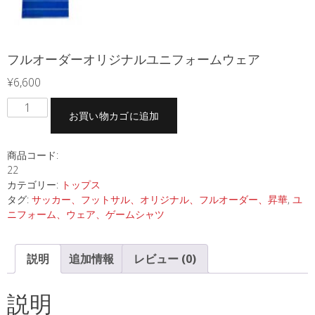
フルオーダーオリジナルユニフォームウェア
¥
6,600
フ
お買い物カゴに追加
ル
オ
ー
商品コード:
22
ダ
カテゴリー:
トップス
ー
タグ:
サッカー、フットサル、オリジナル、フルオーダー、昇華
,
ユ
オ
ニフォーム、ウェア、ゲームシャツ
リ
ジ
ナ
説明
追加情報
レビュー (0)
ル
ユ
説明
ニ