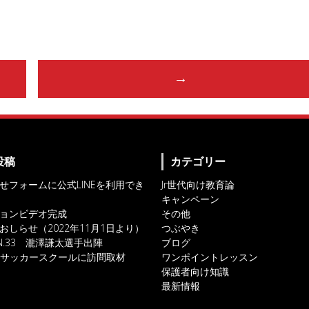
→
投稿
カテゴリー
せフォームに公式LINEを利用でき
Jr世代向け教育論
キャンペーン
ョンビデオ完成
その他
おしらせ（2022年11月1日より）
つぶやき
IN.33 瀧澤謙太選手出陣
ブログ
対人サッカースクールに訪問取材
ワンポイントレッスン
保護者向け知識
最新情報