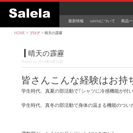
Skip
to
content
最新情報
salelaについて
商品一
HOME
>
ブログ
>
晴天の霹靂
晴天の霹靂
Posted on
2019年4月25日
皆さんこんな経験はお持
学生時代、真夏の部活動で
T
シャツに冷感機能が付
学生時代、真冬の部活動で身体の温まる機能のつい