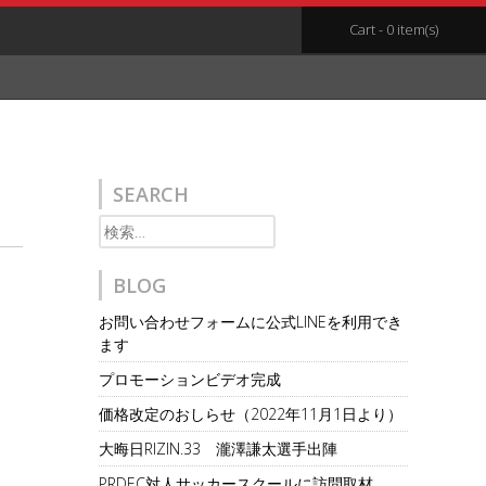
Cart - 0 item(s)
SEARCH
検
索:
BLOG
お問い合わせフォームに公式LINEを利用でき
ます
プロモーションビデオ完成
価格改定のおしらせ（2022年11月1日より）
大晦日RIZIN.33 瀧澤謙太選手出陣
PRDEC対人サッカースクールに訪問取材