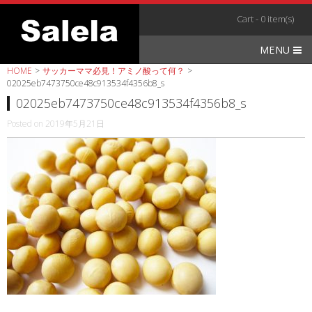
Skip
Cart - 0 item(s)
to
content
MENU
HOME
>
サッカーママ必見！アミノ酸って何？
>
02025eb7473750ce48c913534f4356b8_s
02025eb7473750ce48c913534f4356b8_s
Posted on
2019年5月21日